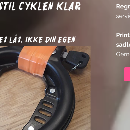
 Stil cyklen klar
Reg
serv
Prin
es lås, ikke din egen
sadl
Gerne