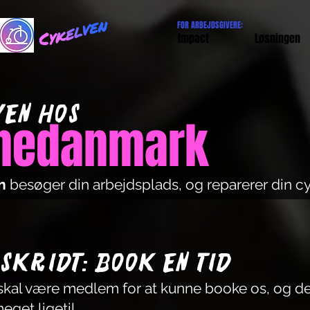
FOR ARBEJDSGIVERE:
Impact
Løsningen
ven hos
nedanmark
en
besøger din arbejdsplads, og reparerer din c
 skridt: Book en tid
skal være medlem for at kunne booke os, og de
eget ligetil.