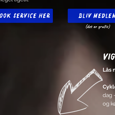
ook service her
Bliv medle
(det er gratis)
Vi
Lås 
Cykle
dag -
og kø