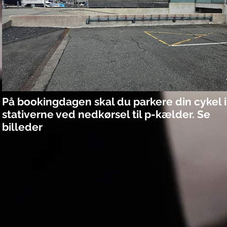
På bookingdagen skal du parkere din cykel i
stativerne ved nedkørsel til p-kælder. Se
billeder