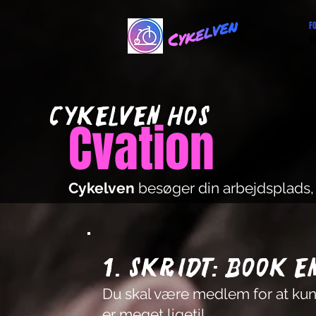
F
I
Cykelven hos
Cvation
Cykelven
besøger din arbejdsplads,
1. skridt: Book e
Du skal være medlem for at ku
er meget ligetil.