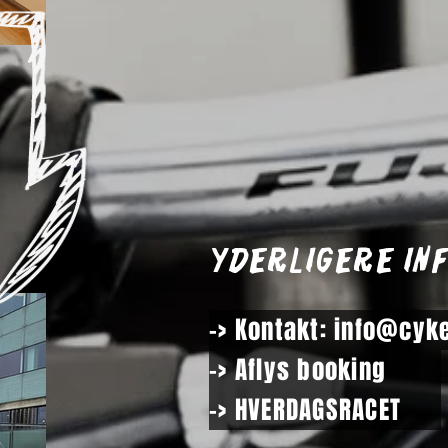
Yderligere in
-> Kontakt: info@cyk
-> Aflys booking
-> HVERDAGSRACET