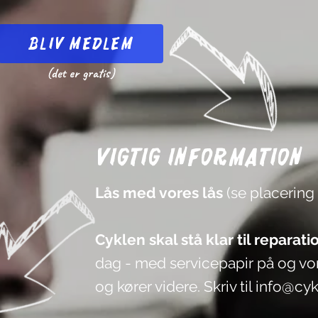
Bliv medlem
(det er gratis)
Vigtig information
Lås med vores lås
(se placering
Cyklen skal stå klar til reparati
dag - med servicepapir på og vore
og kører videre. Skriv til
info@cyk