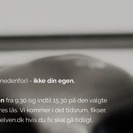
 nedenfor) -
ikke din egen.
on
fra 9.30 og indtil 15.30 på den valgte
s lås. Vi kommer i det tidsrum, fikser,
elven.dk
hvis du fx skal gå tidligt.