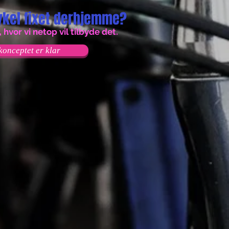
cykel fixet derhjemme?
 hvor vi netop vil tilbyde det.
konceptet er klar