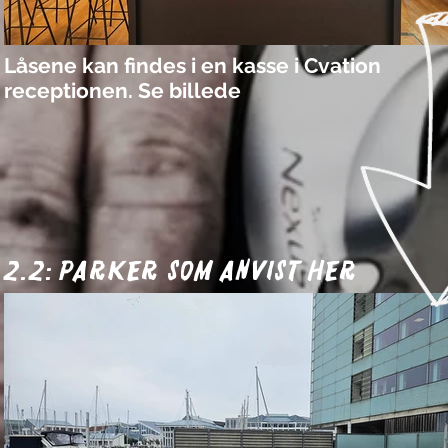
Låsene kan findes i en kasse i Cvation
receptionen. Se billede
2.2: parker som anvist her