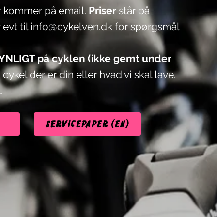
r kommer på email.
Priser
står på
 evt til
info@cykelven.dk
for spørgsmål
 SYNLIGT på cyklen (ikke gemt under
 cykel der er din eller hvad vi skal lave.
t.
Servicepaper (EN)