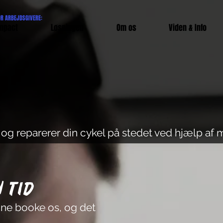
OR ARBEJDSGIVERE:
mpact
Løsningen
Om os
Viden & Info
 og reparerer din cykel på stedet ved hjælp af 
n tid
nne booke os, og det