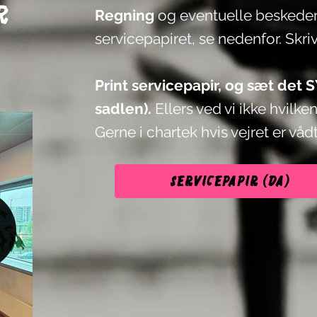
r
Regning
og eventuelle beskede
servicepapiret, se nedenfor.
Skriv
Print servicepapir, og sæt det
sadlen).
Ellers ved vi ikke hvilken
Gerne i chartek hvis vejret er våd
Servicepapir (DA)